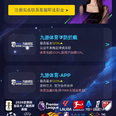
认证以及ISO9001质量体系认证，ISO14000环境体系认证，为产品
质量提供保障。
公司始终以品牌为依托、以质量为保证，加大技改投入力度，不断
引进先进技术，产品质量接近国际先进水平，产品畅销国内外著名
企业，是制冷空调阀门行业的佼佼者。
1992
1998
成立诸暨市杨梅桥制冷阀门工具厂
注册九游官方网页版_九游(中国)有限
浙公网安备33068102001160号