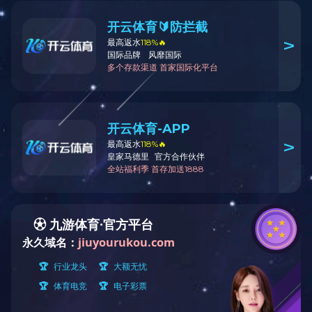
鸿森
简介
九游官方网页版_九游(中国)有限公司创建于1992年，一直潜心致力
于制冷空调用各类阀门的开发、研究和制造。20多年来，鸿森人“开
拓进取。永不满足”的执着追求，坚持以高新技术为开发方向，坚持
走规模效益、质量效益的可持续发展之路。公司占地面积50000平方
米，拥有员工300多人，以及一支20多人的专业技术团队，年生产能
力1500万件。在浙江大学、上海交通大学和西安交通大学等高校专
家的指导下，聘请国内著名主机企业的技术行家为顾问，为企业培
育了一批强有力的生产、技术和质量的精英，现已形成电磁阀系
列、球阀系列、视液镜系列、膨胀阀系列、截止阀系列等多个产
品，逐步发展为一体化生产企业。
公司本着“诚信经营，顾客至上”的宗旨，目前已通过UL、CQC产品