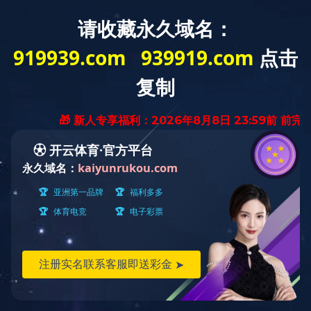
首页
产品
关于鸿森
鸿森简介
工厂图片
鸿森荣誉
新闻中心
招贤纳士
九游官方网页版_九游(中国)