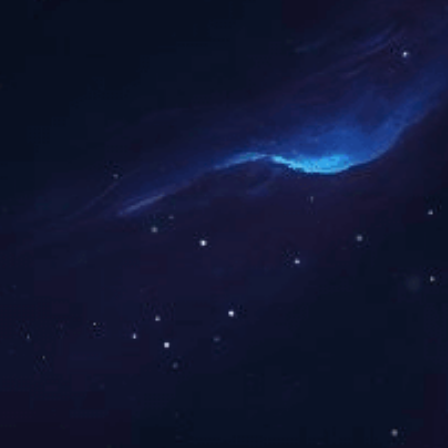
产品中心
首页
产品中
制冷空调系统配件
心
空调专业维修工具
关于鸿森
产品图册下载
新闻中心
招贤纳士
九游官方