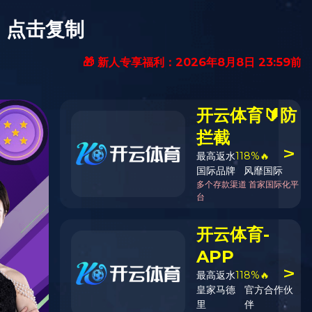
中文
士
九游官方网页版_九游(中国)
English