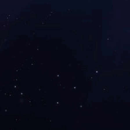
网页版_
九游(中
国)
为安全制冷护航
ESCORT FOR SAFE REFRIGER