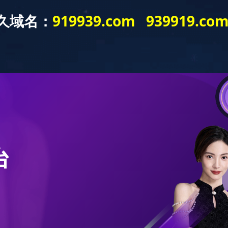
产品
关于鸿森
新闻中心
招贤纳