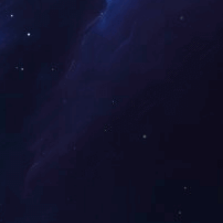
联系邮箱
新闻中
关于鸿
心
森
hongsen6
九游官方
公司新闻
鸿森简
0575-876
介
联系地址
浙江省诸
鸿森荣誉
传真：
鸿森优势
0575-876
工厂图