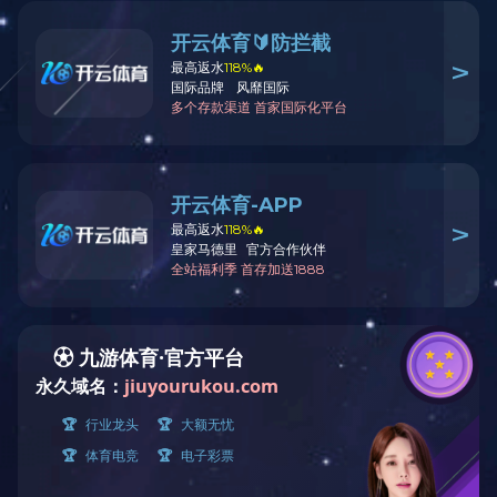
请输入要描述的内容进行内容的补充请输入要描述的内容进行内容的
补充请输入要描述的内容进行内容的补充请输入要描述的内容进行内
容的补充请输入要描述的内容进行内容的补充充请输入要描述的内容
进行内容的补充请输入要描述的内容进行内容的补充
分享
上一篇
“鸿森”商标被评为绍兴市著名商标
下一篇
素材-4186-如何带动更多就业？专家：挖掘新渠道 拓展新
空间
浙公网安备33068102001160号
MAGICSOU神奇搜
管理登录
浙ICP备2024142697号-1
򠡥
米兰体育平台app官网
|
买球赛的网站
|
J9·九游会「中国」官方网站
|
乐动在线官网
|
ld
򠠹
򠡂
򠤑
򠢕
官网登录·（中国）官方网站
|
乐动网站
|
九游平台_九游（中国）一站式服务平台
|
华